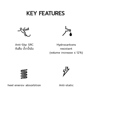
KEY FEATURES
Anti-Slip SRC
Hydrocarbons
กันลื่น น้ำ/น้ำมัน
resistant
(volume increase ≤ 12%)
heel energy absorbtion
Anti-static
ดูดซับแรงขณะเดิน
ป้องกันไฟฟ้าสถิตย์
(≥ 20 J)
(> 100 kΩ and ≤ 1000 MΩ)