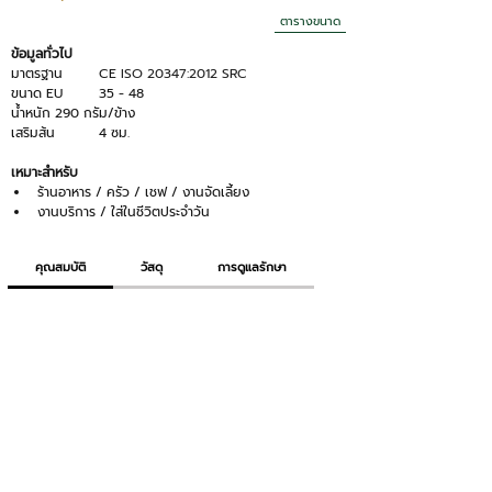
ตารางขนาด
ข้อมูลทั่วไป
มาตรฐาน 	CE 
ISO 20347:2012 SRC
ขนาด EU 	35 - 48
น้ำหนัก	290 กรัม/ข้าง
เสริมส้น	4 ซม.
เหมาะสำหรับ
ร้านอาหาร / ครัว / เชฟ / งานจัดเลี้ยง
งานบริการ / ใส่ในชีวิตประจำวัน
คุณสมบัติ
วัสดุ
การดูแลรักษา